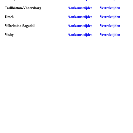
Trollhättan-Vänersborg
Aankomsttijden
Vertrektijden
Umeå
Aankomsttijden
Vertrektijden
Vilhelmina Sagadal
Aankomsttijden
Vertrektijden
Visby
Aankomsttijden
Vertrektijden