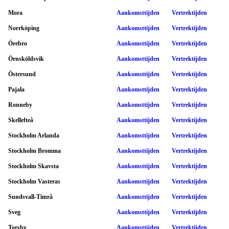
Mora
Aankomsttijden
Vertrektijden
Norrköping
Aankomsttijden
Vertrektijden
Örebro
Aankomsttijden
Vertrektijden
Örnsköldsvik
Aankomsttijden
Vertrektijden
Östersund
Aankomsttijden
Vertrektijden
Pajala
Aankomsttijden
Vertrektijden
Ronneby
Aankomsttijden
Vertrektijden
Skellefteå
Aankomsttijden
Vertrektijden
Stockholm Arlanda
Aankomsttijden
Vertrektijden
Stockholm Bromma
Aankomsttijden
Vertrektijden
Stockholm Skavsta
Aankomsttijden
Vertrektijden
Stockholm Vasteras
Aankomsttijden
Vertrektijden
Sundsvall-Timrå
Aankomsttijden
Vertrektijden
Sveg
Aankomsttijden
Vertrektijden
Torsby
Aankomsttijden
Vertrektijden