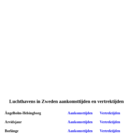
Luchthavens in Zweden aankomsttijden en vertrektijden
Ängelholm-Helsingborg
Aankomsttijden
Vertrektijden
Arvidsjaur
Aankomsttijden
Vertrektijden
Borlänge
Aankomsttijden
Vertrektijden