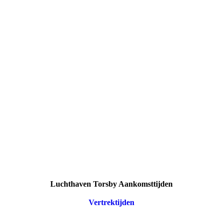
Luchthaven Torsby Aankomsttijden
Vertrektijden