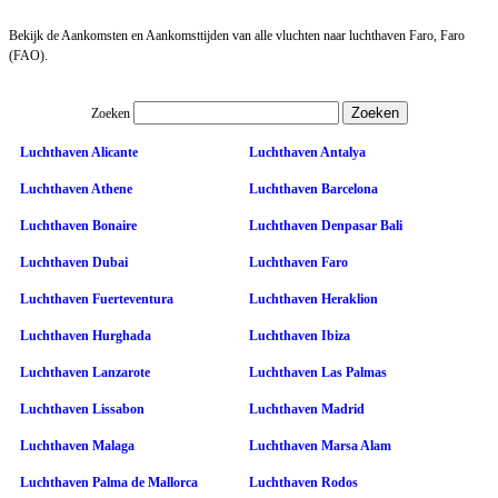
Bekijk de Aankomsten en Aankomsttijden van alle vluchten naar luchthaven Faro, Faro
(FAO).
Zoeken
Luchthaven Alicante
Luchthaven Antalya
Luchthaven Athene
Luchthaven Barcelona
Luchthaven Bonaire
Luchthaven Denpasar Bali
Luchthaven Dubai
Luchthaven Faro
Luchthaven Fuerteventura
Luchthaven Heraklion
Luchthaven Hurghada
Luchthaven Ibiza
Luchthaven Lanzarote
Luchthaven Las Palmas
Luchthaven Lissabon
Luchthaven Madrid
Luchthaven Malaga
Luchthaven Marsa Alam
Luchthaven Palma de Mallorca
Luchthaven Rodos