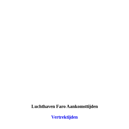
Luchthaven Faro Aankomsttijden
Vertrektijden