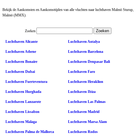
Bekijk de Aankomsten en Aankomsttijden van alle vluchten naar luchthaven Malmö Sturup,
Malmö (MMX).
Zoeken
Luchthaven Alicante
Luchthaven Antalya
Luchthaven Athene
Luchthaven Barcelona
Luchthaven Bonaire
Luchthaven Denpasar Bali
Luchthaven Dubai
Luchthaven Faro
Luchthaven Fuerteventura
Luchthaven Heraklion
Luchthaven Hurghada
Luchthaven Ibiza
Luchthaven Lanzarote
Luchthaven Las Palmas
Luchthaven Lissabon
Luchthaven Madrid
Luchthaven Malaga
Luchthaven Marsa Alam
Luchthaven Palma de Mallorca
Luchthaven Rodos