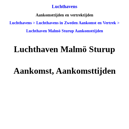
Luchthavens
Aankomsttijden en vertrektijden
Luchthavens
>
Luchthavens in Zweden Aankomst en Vertrek
>
Luchthaven Malmö Sturup Aankomsttijden
Luchthaven Malmö Sturup
Aankomst, Aankomsttijden