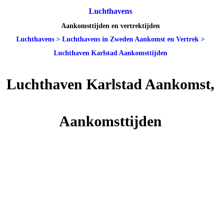
Luchthavens
Aankomsttijden en vertrektijden
Luchthavens
>
Luchthavens in Zweden Aankomst en Vertrek
>
Luchthaven Karlstad Aankomsttijden
Luchthaven Karlstad Aankomst,
Aankomsttijden