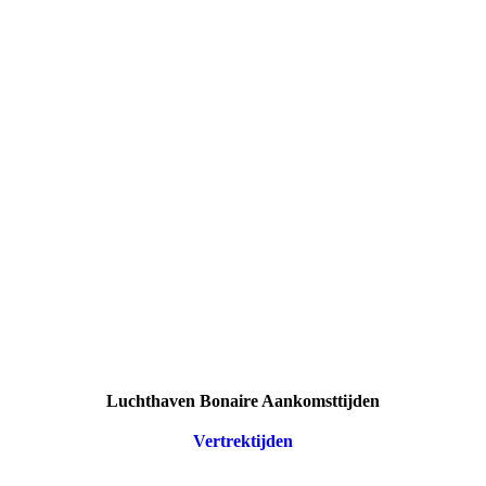
Luchthaven Bonaire Aankomsttijden
Vertrektijden