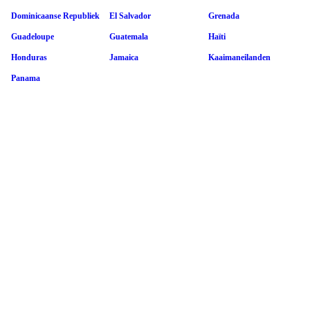
Dominicaanse Republiek
El Salvador
Grenada
Guadeloupe
Guatemala
Haïti
Honduras
Jamaica
Kaaimaneilanden
Panama