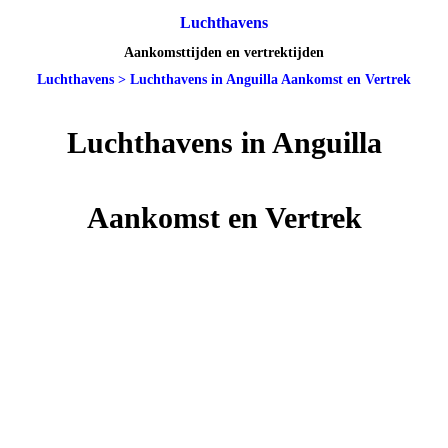
Luchthavens
Aankomsttijden en vertrektijden
Luchthavens
>
Luchthavens in Anguilla Aankomst en Vertrek
Luchthavens in Anguilla
Aankomst en Vertrek