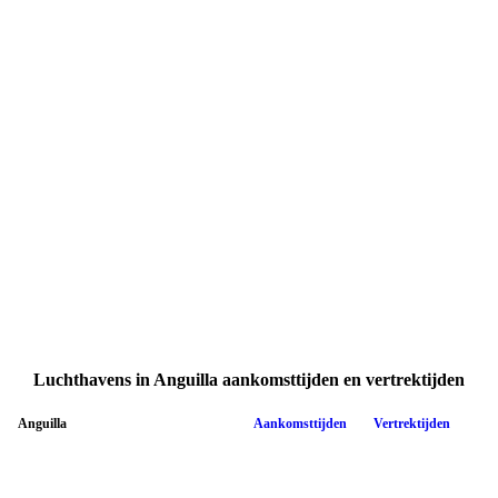
Luchthavens in Anguilla aankomsttijden en vertrektijden
Anguilla
Aankomsttijden
Vertrektijden