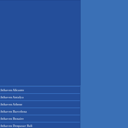
chthaven Alicante
chthaven Antalya
chthaven Athene
chthaven Barcelona
chthaven Bonaire
chthaven Denpasar Bali