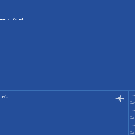
n
mst en Vertrek
Lu
trek
Lu
Lu
Lu
Lu
Lu