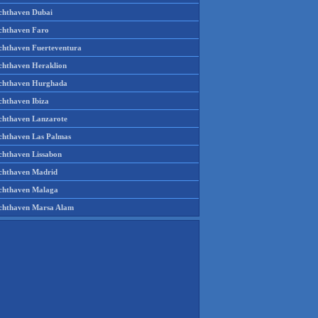
chthaven Dubai
chthaven Faro
chthaven Fuerteventura
chthaven Heraklion
chthaven Hurghada
chthaven Ibiza
chthaven Lanzarote
chthaven Las Palmas
chthaven Lissabon
chthaven Madrid
chthaven Malaga
chthaven Marsa Alam