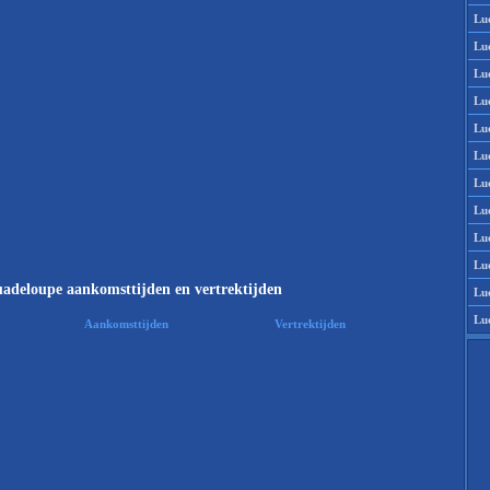
Lu
Lu
Lu
Lu
Lu
Lu
Lu
Lu
Lu
Lu
adeloupe aankomsttijden en vertrektijden
Lu
Lu
Aankomsttijden
Vertrektijden