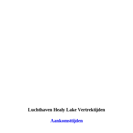
Luchthaven Healy Lake Vertrektijden
Aankomsttijden