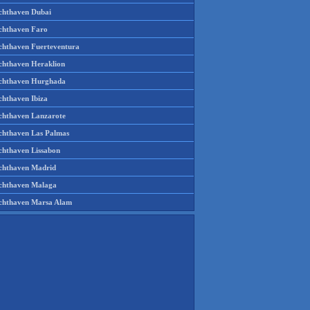
chthaven Dubai
chthaven Faro
chthaven Fuerteventura
chthaven Heraklion
chthaven Hurghada
chthaven Ibiza
chthaven Lanzarote
chthaven Las Palmas
chthaven Lissabon
chthaven Madrid
chthaven Malaga
chthaven Marsa Alam