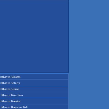
chthaven Alicante
chthaven Antalya
chthaven Athene
chthaven Barcelona
chthaven Bonaire
chthaven Denpasar Bali