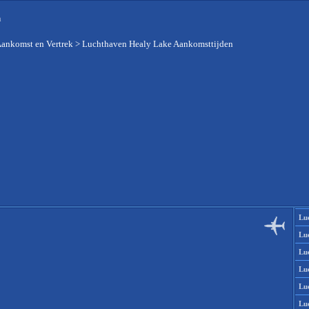
n
Aankomst en Vertrek
>
Luchthaven Healy Lake Aankomsttijden
Lu
Lu
Lu
Lu
Lu
Lu