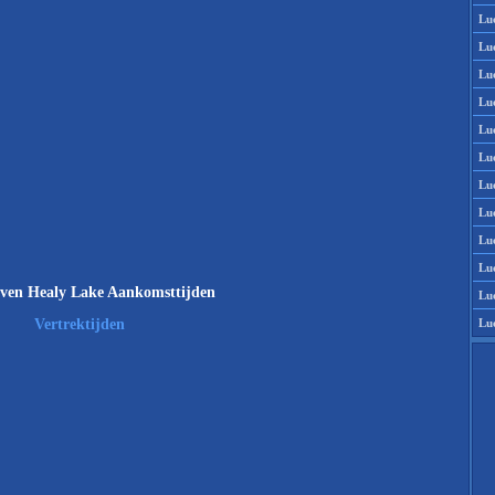
Lu
Lu
Lu
Lu
Lu
Lu
Lu
Lu
Lu
Lu
ven Healy Lake Aankomsttijden
Lu
Lu
Vertrektijden