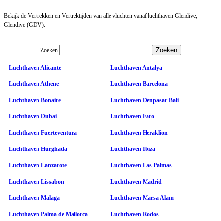
Bekijk de Vertrekken en Vertrektijden van alle vluchten vanaf luchthaven Glendive,
Glendive (GDV).
Zoeken
Luchthaven Alicante
Luchthaven Antalya
Luchthaven Athene
Luchthaven Barcelona
Luchthaven Bonaire
Luchthaven Denpasar Bali
Luchthaven Dubai
Luchthaven Faro
Luchthaven Fuerteventura
Luchthaven Heraklion
Luchthaven Hurghada
Luchthaven Ibiza
Luchthaven Lanzarote
Luchthaven Las Palmas
Luchthaven Lissabon
Luchthaven Madrid
Luchthaven Malaga
Luchthaven Marsa Alam
Luchthaven Palma de Mallorca
Luchthaven Rodos