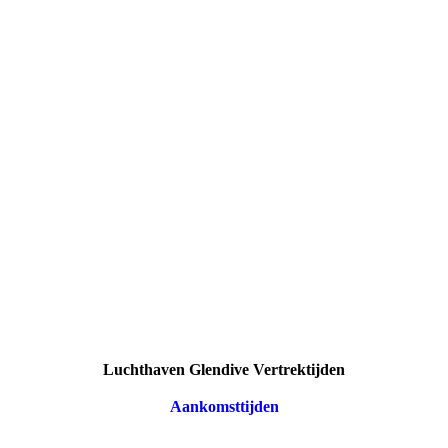
Luchthaven Glendive Vertrektijden
Aankomsttijden