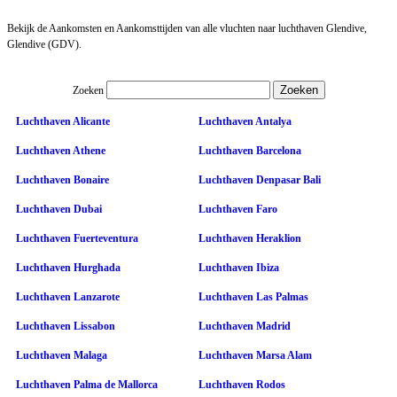
Bekijk de Aankomsten en Aankomsttijden van alle vluchten naar luchthaven Glendive,
Glendive (GDV).
Zoeken
Luchthaven Alicante
Luchthaven Antalya
Luchthaven Athene
Luchthaven Barcelona
Luchthaven Bonaire
Luchthaven Denpasar Bali
Luchthaven Dubai
Luchthaven Faro
Luchthaven Fuerteventura
Luchthaven Heraklion
Luchthaven Hurghada
Luchthaven Ibiza
Luchthaven Lanzarote
Luchthaven Las Palmas
Luchthaven Lissabon
Luchthaven Madrid
Luchthaven Malaga
Luchthaven Marsa Alam
Luchthaven Palma de Mallorca
Luchthaven Rodos