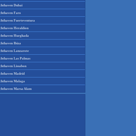
chthaven Dubai
chthaven Faro
chthaven Fuerteventura
chthaven Heraklion
chthaven Hurghada
chthaven Ibiza
chthaven Lanzarote
chthaven Las Palmas
chthaven Lissabon
chthaven Madrid
chthaven Malaga
chthaven Marsa Alam