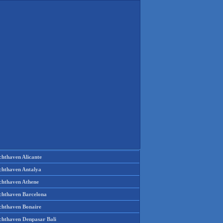
chthaven Alicante
chthaven Antalya
chthaven Athene
chthaven Barcelona
chthaven Bonaire
chthaven Denpasar Bali