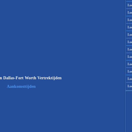
Lu
Lu
Lu
Lu
Lu
Lu
Lu
Lu
Lu
Lu
n Dallas-Fort Worth Vertrektijden
Lu
Lu
Aankomsttijden