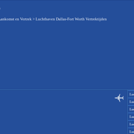
n
Aankomst en Vertrek
>
Luchthaven Dallas-Fort Worth Vertrektijden
Lu
Lu
Lu
Lu
Lu
Lu