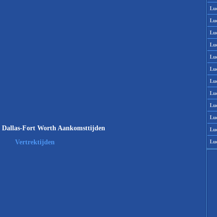
Lu
Lu
Lu
Lu
Lu
Lu
Lu
Lu
Lu
Lu
 Dallas-Fort Worth Aankomsttijden
Lu
Lu
Vertrektijden