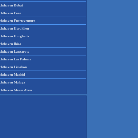
chthaven Dubai
chthaven Faro
chthaven Fuerteventura
chthaven Heraklion
chthaven Hurghada
chthaven Ibiza
chthaven Lanzarote
chthaven Las Palmas
chthaven Lissabon
chthaven Madrid
chthaven Malaga
chthaven Marsa Alam