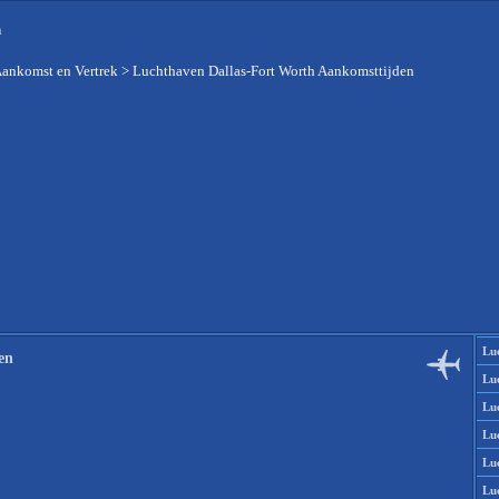
n
Aankomst en Vertrek
>
Luchthaven Dallas-Fort Worth Aankomsttijden
Lu
en
Lu
Lu
Lu
Lu
Lu