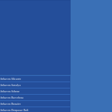
chthaven Alicante
chthaven Antalya
chthaven Athene
chthaven Barcelona
chthaven Bonaire
chthaven Denpasar Bali