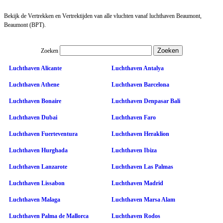
Bekijk de Vertrekken en Vertrektijden van alle vluchten vanaf luchthaven Beaumont,
Beaumont (BPT).
Zoeken
Luchthaven Alicante
Luchthaven Antalya
Luchthaven Athene
Luchthaven Barcelona
Luchthaven Bonaire
Luchthaven Denpasar Bali
Luchthaven Dubai
Luchthaven Faro
Luchthaven Fuerteventura
Luchthaven Heraklion
Luchthaven Hurghada
Luchthaven Ibiza
Luchthaven Lanzarote
Luchthaven Las Palmas
Luchthaven Lissabon
Luchthaven Madrid
Luchthaven Malaga
Luchthaven Marsa Alam
Luchthaven Palma de Mallorca
Luchthaven Rodos