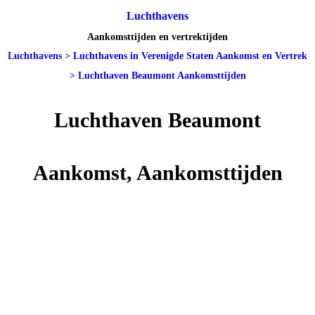
Luchthavens
Aankomsttijden en vertrektijden
Luchthavens
>
Luchthavens in Verenigde Staten Aankomst en Vertrek
>
Luchthaven Beaumont Aankomsttijden
Luchthaven Beaumont
Aankomst, Aankomsttijden