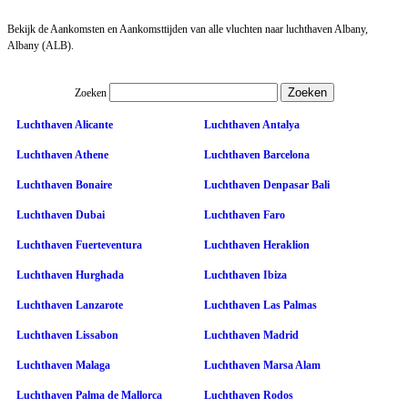
Bekijk de Aankomsten en Aankomsttijden van alle vluchten naar luchthaven Albany,
Albany (ALB).
Zoeken
Luchthaven Alicante
Luchthaven Antalya
Luchthaven Athene
Luchthaven Barcelona
Luchthaven Bonaire
Luchthaven Denpasar Bali
Luchthaven Dubai
Luchthaven Faro
Luchthaven Fuerteventura
Luchthaven Heraklion
Luchthaven Hurghada
Luchthaven Ibiza
Luchthaven Lanzarote
Luchthaven Las Palmas
Luchthaven Lissabon
Luchthaven Madrid
Luchthaven Malaga
Luchthaven Marsa Alam
Luchthaven Palma de Mallorca
Luchthaven Rodos