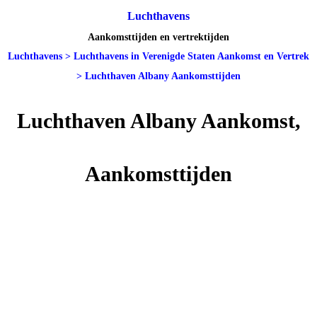
Luchthavens
Aankomsttijden en vertrektijden
Luchthavens
>
Luchthavens in Verenigde Staten Aankomst en Vertrek
>
Luchthaven Albany Aankomsttijden
Luchthaven Albany Aankomst,
Aankomsttijden