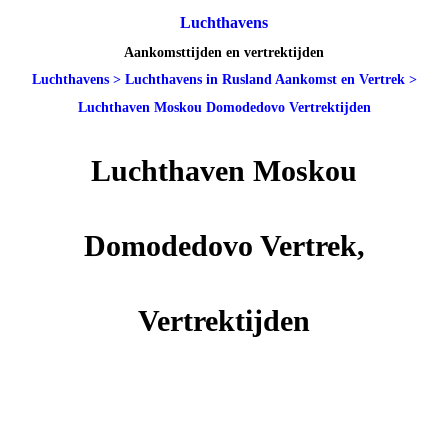
Luchthavens
Aankomsttijden en vertrektijden
Luchthavens
>
Luchthavens in Rusland Aankomst en Vertrek
>
Luchthaven Moskou Domodedovo Vertrektijden
Luchthaven Moskou
Domodedovo Vertrek,
Vertrektijden