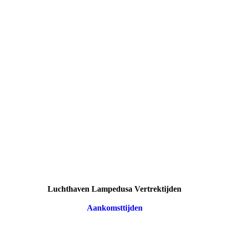
Luchthaven Lampedusa Vertrektijden
Aankomsttijden