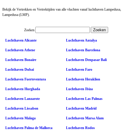
Bekijk de Vertrekken en Vertrektijden van alle vluchten vanaf luchthaven Lampedusa,
Lampedusa (LMP).
Zoeken
Luchthaven Alicante
Luchthaven Antalya
Luchthaven Athene
Luchthaven Barcelona
Luchthaven Bonaire
Luchthaven Denpasar Bali
Luchthaven Dubai
Luchthaven Faro
Luchthaven Fuerteventura
Luchthaven Heraklion
Luchthaven Hurghada
Luchthaven Ibiza
Luchthaven Lanzarote
Luchthaven Las Palmas
Luchthaven Lissabon
Luchthaven Madrid
Luchthaven Malaga
Luchthaven Marsa Alam
Luchthaven Palma de Mallorca
Luchthaven Rodos