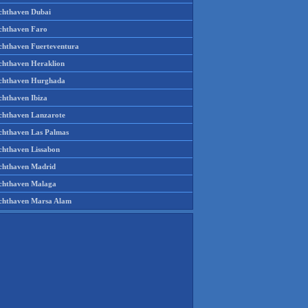
chthaven Dubai
chthaven Faro
chthaven Fuerteventura
chthaven Heraklion
chthaven Hurghada
chthaven Ibiza
chthaven Lanzarote
chthaven Las Palmas
chthaven Lissabon
chthaven Madrid
chthaven Malaga
chthaven Marsa Alam