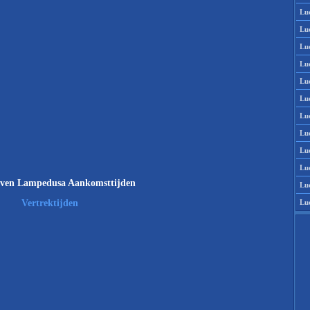
Lu
Lu
Lu
Lu
Lu
Lu
Lu
Lu
Lu
Lu
ven Lampedusa Aankomsttijden
Lu
Lu
Vertrektijden