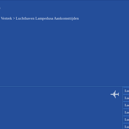
n
 Vertrek
>
Luchthaven Lampedusa Aankomsttijden
Lu
Lu
Lu
Lu
Lu
Lu