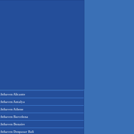
chthaven Alicante
chthaven Antalya
chthaven Athene
chthaven Barcelona
chthaven Bonaire
chthaven Denpasar Bali