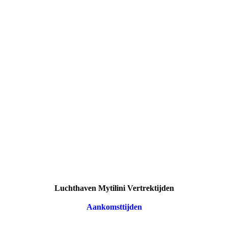
Luchthaven Mytilini Vertrektijden
Aankomsttijden