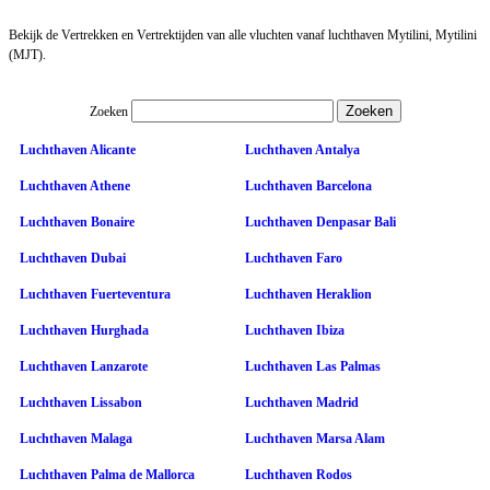
Bekijk de Vertrekken en Vertrektijden van alle vluchten vanaf luchthaven Mytilini, Mytilini
(MJT).
Zoeken
Luchthaven Alicante
Luchthaven Antalya
Luchthaven Athene
Luchthaven Barcelona
Luchthaven Bonaire
Luchthaven Denpasar Bali
Luchthaven Dubai
Luchthaven Faro
Luchthaven Fuerteventura
Luchthaven Heraklion
Luchthaven Hurghada
Luchthaven Ibiza
Luchthaven Lanzarote
Luchthaven Las Palmas
Luchthaven Lissabon
Luchthaven Madrid
Luchthaven Malaga
Luchthaven Marsa Alam
Luchthaven Palma de Mallorca
Luchthaven Rodos