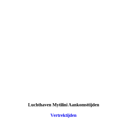
Luchthaven Mytilini Aankomsttijden
Vertrektijden