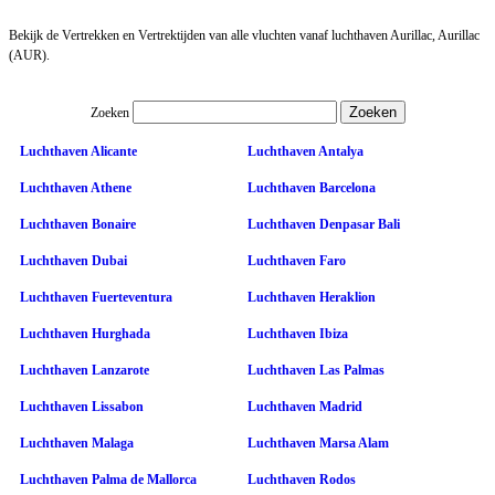
Bekijk de Vertrekken en Vertrektijden van alle vluchten vanaf luchthaven Aurillac, Aurillac
(AUR).
Zoeken
Luchthaven Alicante
Luchthaven Antalya
Luchthaven Athene
Luchthaven Barcelona
Luchthaven Bonaire
Luchthaven Denpasar Bali
Luchthaven Dubai
Luchthaven Faro
Luchthaven Fuerteventura
Luchthaven Heraklion
Luchthaven Hurghada
Luchthaven Ibiza
Luchthaven Lanzarote
Luchthaven Las Palmas
Luchthaven Lissabon
Luchthaven Madrid
Luchthaven Malaga
Luchthaven Marsa Alam
Luchthaven Palma de Mallorca
Luchthaven Rodos