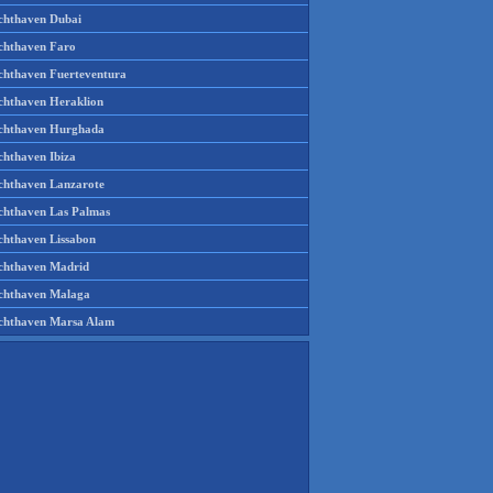
chthaven Dubai
chthaven Faro
chthaven Fuerteventura
chthaven Heraklion
chthaven Hurghada
chthaven Ibiza
chthaven Lanzarote
chthaven Las Palmas
chthaven Lissabon
chthaven Madrid
chthaven Malaga
chthaven Marsa Alam