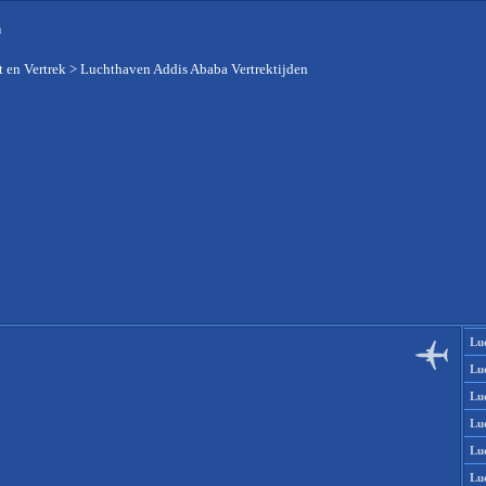
n
 en Vertrek
>
Luchthaven Addis Ababa Vertrektijden
Lu
Lu
Lu
Lu
Lu
Lu