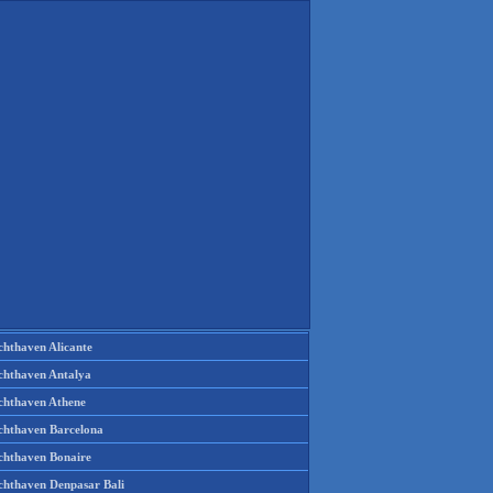
chthaven Alicante
chthaven Antalya
chthaven Athene
chthaven Barcelona
chthaven Bonaire
chthaven Denpasar Bali