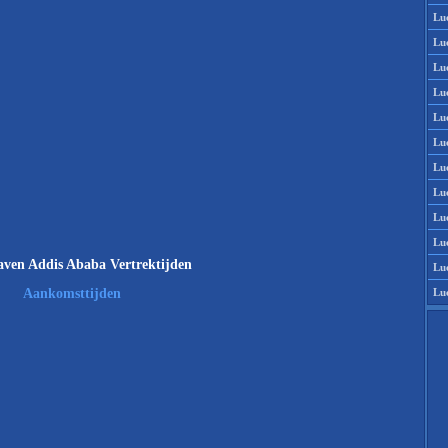
Lu
Lu
Lu
Lu
Lu
Lu
Lu
Lu
Lu
Lu
ven Addis Ababa Vertrektijden
Lu
Lu
Aankomsttijden