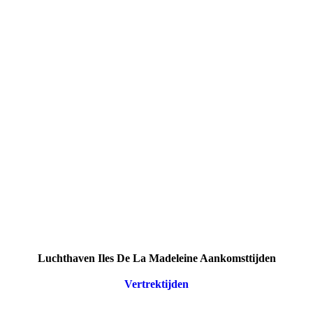
Luchthaven Iles De La Madeleine Aankomsttijden
Vertrektijden