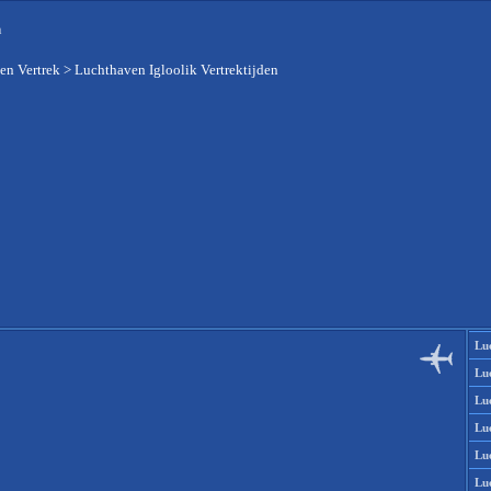
n
en Vertrek
>
Luchthaven Igloolik Vertrektijden
Lu
Lu
Lu
Lu
Lu
Lu