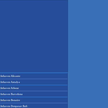
chthaven Alicante
chthaven Antalya
chthaven Athene
chthaven Barcelona
chthaven Bonaire
chthaven Denpasar Bali