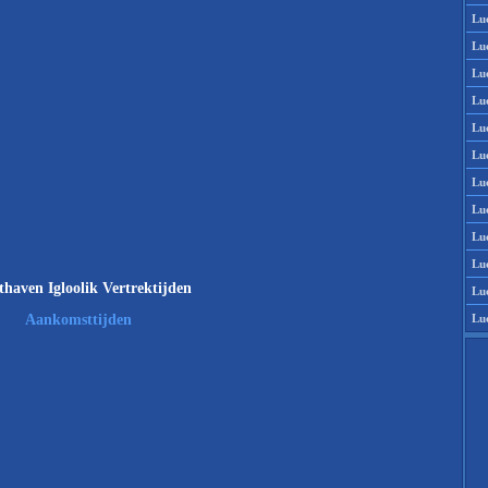
Lu
Lu
Lu
Lu
Lu
Lu
Lu
Lu
Lu
Lu
haven Igloolik Vertrektijden
Lu
Lu
Aankomsttijden