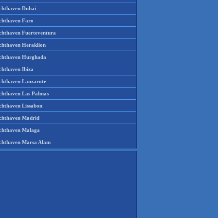
chthaven Dubai
chthaven Faro
chthaven Fuerteventura
chthaven Heraklion
chthaven Hurghada
chthaven Ibiza
chthaven Lanzarote
chthaven Las Palmas
chthaven Lissabon
chthaven Madrid
chthaven Malaga
chthaven Marsa Alam