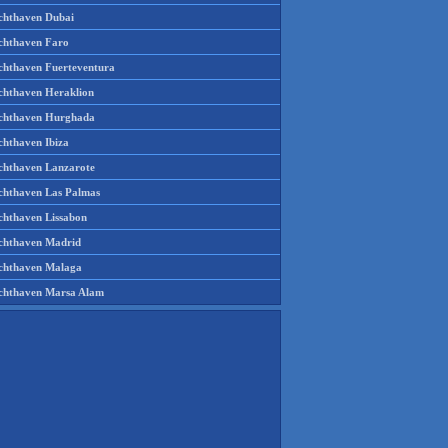
chthaven Dubai
chthaven Faro
chthaven Fuerteventura
chthaven Heraklion
chthaven Hurghada
chthaven Ibiza
chthaven Lanzarote
chthaven Las Palmas
chthaven Lissabon
chthaven Madrid
chthaven Malaga
chthaven Marsa Alam