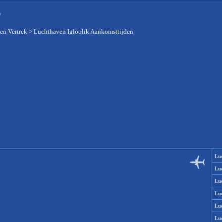
n
en Vertrek
>
Luchthaven Igloolik Aankomsttijden
Lu
Lu
Lu
Lu
Lu
Lu