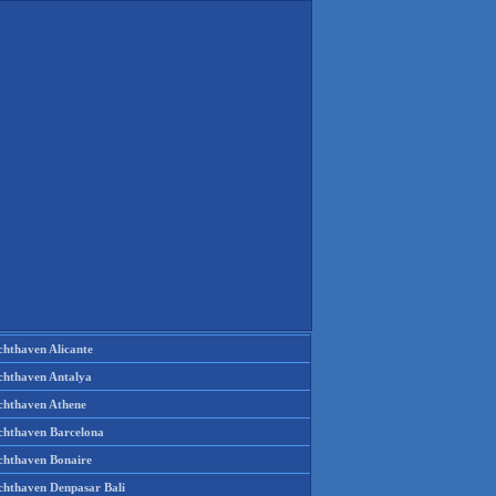
chthaven Alicante
chthaven Antalya
chthaven Athene
chthaven Barcelona
chthaven Bonaire
chthaven Denpasar Bali