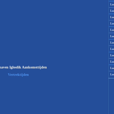
Lu
Lu
Lu
Lu
Lu
Lu
Lu
Lu
Lu
Lu
aven Igloolik Aankomsttijden
Lu
Lu
Vertrektijden