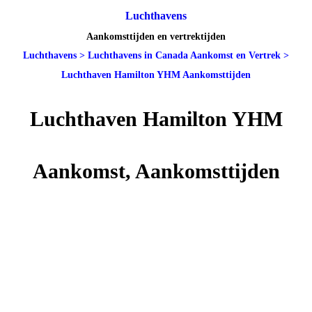
Luchthavens
Aankomsttijden en vertrektijden
Luchthavens
>
Luchthavens in Canada Aankomst en Vertrek
>
Luchthaven Hamilton YHM Aankomsttijden
Luchthaven Hamilton YHM
Aankomst, Aankomsttijden