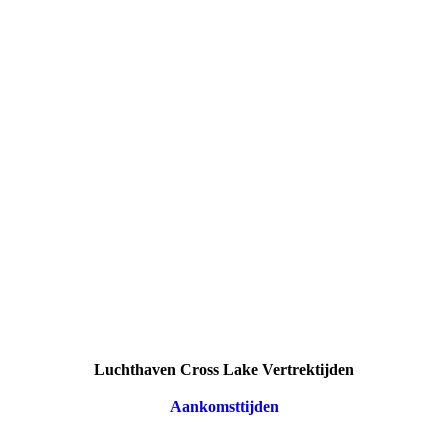
Luchthaven Cross Lake Vertrektijden
Aankomsttijden