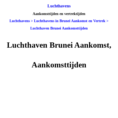
Luchthavens
Aankomsttijden en vertrektijden
Luchthavens
>
Luchthavens in Brunei Aankomst en Vertrek
>
Luchthaven Brunei Aankomsttijden
Luchthaven Brunei Aankomst,
Aankomsttijden