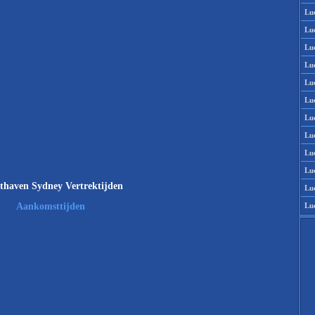
Lu
Lu
Lu
Lu
Lu
Lu
Lu
Lu
Lu
Lu
thaven Sydney Vertrektijden
Lu
Lu
Aankomsttijden