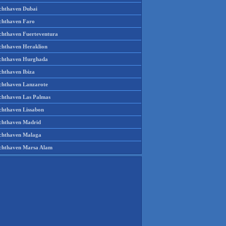
chthaven Dubai
chthaven Faro
chthaven Fuerteventura
chthaven Heraklion
chthaven Hurghada
chthaven Ibiza
chthaven Lanzarote
chthaven Las Palmas
chthaven Lissabon
chthaven Madrid
chthaven Malaga
chthaven Marsa Alam