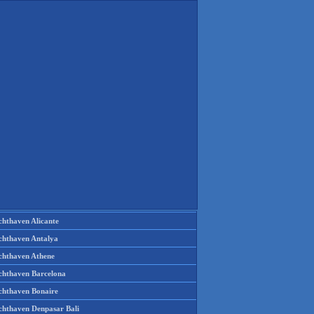
chthaven Alicante
chthaven Antalya
chthaven Athene
chthaven Barcelona
chthaven Bonaire
chthaven Denpasar Bali