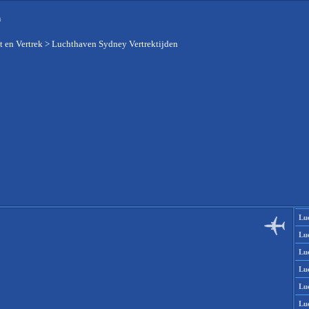
n
 en Vertrek
>
Luchthaven Sydney Vertrektijden
Lu
Lu
Lu
Lu
Lu
Lu