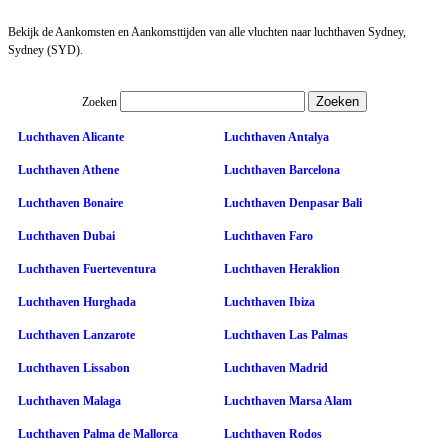
Bekijk de Aankomsten en Aankomsttijden van alle vluchten naar luchthaven Sydney,
Sydney (SYD).
Zoeken
Luchthaven Alicante
Luchthaven Antalya
Luchthaven Athene
Luchthaven Barcelona
Luchthaven Bonaire
Luchthaven Denpasar Bali
Luchthaven Dubai
Luchthaven Faro
Luchthaven Fuerteventura
Luchthaven Heraklion
Luchthaven Hurghada
Luchthaven Ibiza
Luchthaven Lanzarote
Luchthaven Las Palmas
Luchthaven Lissabon
Luchthaven Madrid
Luchthaven Malaga
Luchthaven Marsa Alam
Luchthaven Palma de Mallorca
Luchthaven Rodos