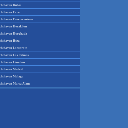
chthaven Dubai
chthaven Faro
chthaven Fuerteventura
chthaven Heraklion
chthaven Hurghada
chthaven Ibiza
chthaven Lanzarote
chthaven Las Palmas
chthaven Lissabon
chthaven Madrid
chthaven Malaga
chthaven Marsa Alam