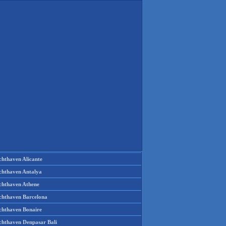
chthaven Alicante
chthaven Antalya
chthaven Athene
chthaven Barcelona
chthaven Bonaire
chthaven Denpasar Bali