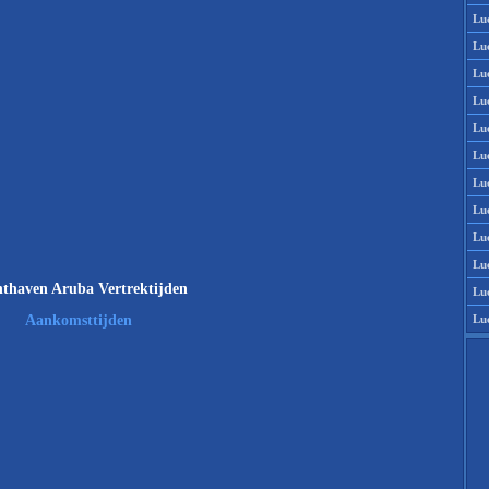
Lu
Lu
Lu
Lu
Lu
Lu
Lu
Lu
Lu
Lu
thaven Aruba Vertrektijden
Lu
Lu
Aankomsttijden