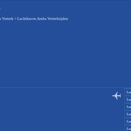
n
 Vertrek
>
Luchthaven Aruba Vertrektijden
Lu
Lu
Lu
Lu
Lu
Lu