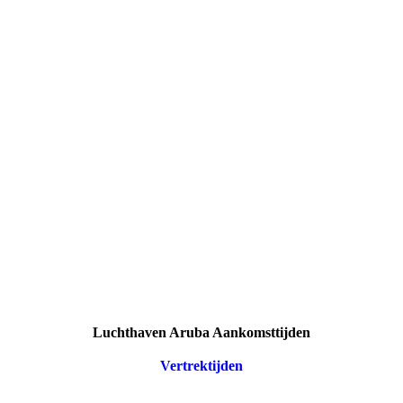
Luchthaven Aruba Aankomsttijden
Vertrektijden