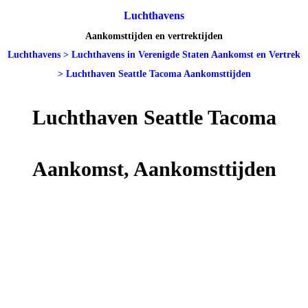
Luchthavens
Aankomsttijden en vertrektijden
Luchthavens
>
Luchthavens in Verenigde Staten Aankomst en Vertrek
>
Luchthaven Seattle Tacoma Aankomsttijden
Luchthaven Seattle Tacoma
Aankomst, Aankomsttijden