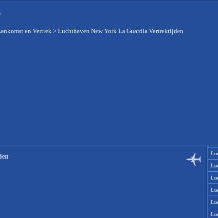
n
Aankomst en Vertrek
>
Luchthaven New York La Guardia Vertrektijden
Lu
den
Lu
Lu
Lu
Lu
Lu