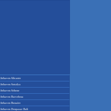
chthaven Alicante
chthaven Antalya
chthaven Athene
chthaven Barcelona
chthaven Bonaire
chthaven Denpasar Bali