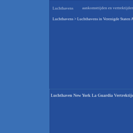
aankomsttijden en vertrektijde
Luchthavens
Luchthavens
>
Luchthavens in Verenigde Staten 
Luchthaven New York La Guardia Vertrektij