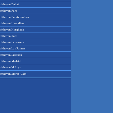
chthaven Dubai
chthaven Faro
chthaven Fuerteventura
chthaven Heraklion
chthaven Hurghada
chthaven Ibiza
chthaven Lanzarote
chthaven Las Palmas
chthaven Lissabon
chthaven Madrid
chthaven Malaga
chthaven Marsa Alam