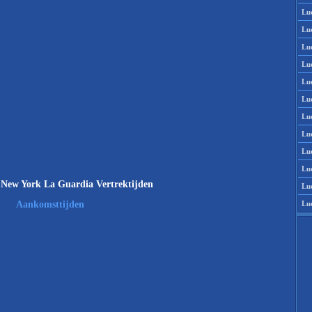
Lu
Lu
Lu
Lu
Lu
Lu
Lu
Lu
Lu
Lu
New York La Guardia Vertrektijden
Lu
Lu
Aankomsttijden