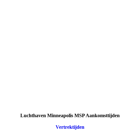
Luchthaven Minneapolis MSP Aankomsttijden
Vertrektijden