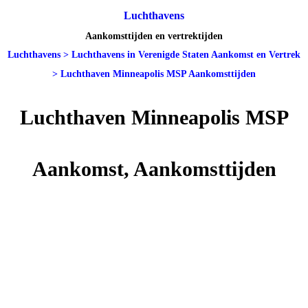
Luchthavens
Aankomsttijden en vertrektijden
Luchthavens
>
Luchthavens in Verenigde Staten Aankomst en Vertrek
>
Luchthaven Minneapolis MSP Aankomsttijden
Luchthaven Minneapolis MSP
Aankomst, Aankomsttijden