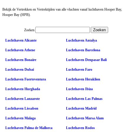
Bekijk de Vertrekken en Vertrektijden van alle vluchten vanaf luchthaven Hooper Bay,
Hooper Bay (HPB).
Zoeken
Luchthaven Alicante
Luchthaven Antalya
Luchthaven Athene
Luchthaven Barcelona
Luchthaven Bonaire
Luchthaven Denpasar Bali
Luchthaven Dubai
Luchthaven Faro
Luchthaven Fuerteventura
Luchthaven Heraklion
Luchthaven Hurghada
Luchthaven Ibiza
Luchthaven Lanzarote
Luchthaven Las Palmas
Luchthaven Lissabon
Luchthaven Madrid
Luchthaven Malaga
Luchthaven Marsa Alam
Luchthaven Palma de Mallorca
Luchthaven Rodos