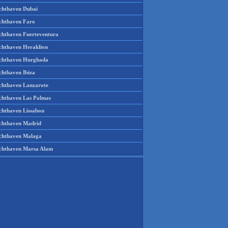
chthaven Dubai
chthaven Faro
chthaven Fuerteventura
chthaven Heraklion
chthaven Hurghada
chthaven Ibiza
chthaven Lanzarote
chthaven Las Palmas
chthaven Lissabon
chthaven Madrid
chthaven Malaga
chthaven Marsa Alam