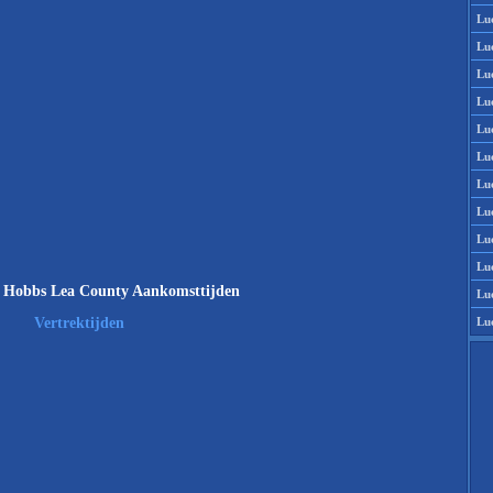
Lu
Lu
Lu
Lu
Lu
Lu
Lu
Lu
Lu
Lu
 Hobbs Lea County Aankomsttijden
Lu
Lu
Vertrektijden