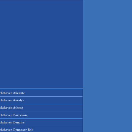
chthaven Alicante
chthaven Antalya
chthaven Athene
chthaven Barcelona
chthaven Bonaire
chthaven Denpasar Bali