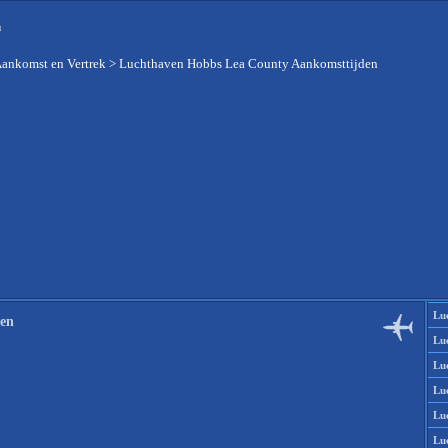
n
Aankomst en Vertrek
>
Luchthaven Hobbs Lea County Aankomsttijden
Lu
den
Lu
Lu
Lu
Lu
Lu