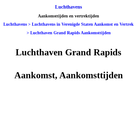
Luchthavens
Aankomsttijden en vertrektijden
Luchthavens
>
Luchthavens in Verenigde Staten Aankomst en Vertrek
>
Luchthaven Grand Rapids Aankomsttijden
Luchthaven Grand Rapids
Aankomst, Aankomsttijden