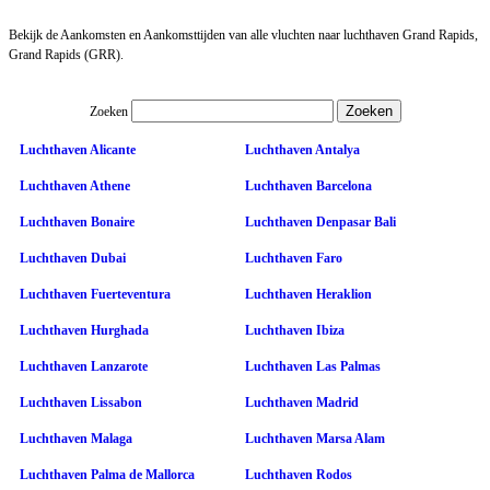
Bekijk de Aankomsten en Aankomsttijden van alle vluchten naar luchthaven Grand Rapids,
Grand Rapids (GRR).
Zoeken
Luchthaven Alicante
Luchthaven Antalya
Luchthaven Athene
Luchthaven Barcelona
Luchthaven Bonaire
Luchthaven Denpasar Bali
Luchthaven Dubai
Luchthaven Faro
Luchthaven Fuerteventura
Luchthaven Heraklion
Luchthaven Hurghada
Luchthaven Ibiza
Luchthaven Lanzarote
Luchthaven Las Palmas
Luchthaven Lissabon
Luchthaven Madrid
Luchthaven Malaga
Luchthaven Marsa Alam
Luchthaven Palma de Mallorca
Luchthaven Rodos