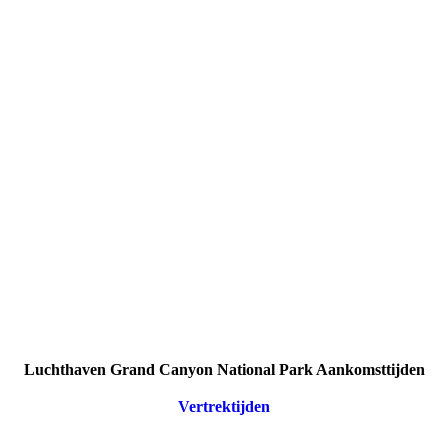
Luchthaven Grand Canyon National Park Aankomsttijden
Vertrektijden