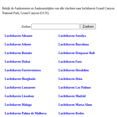
Bekijk de Aankomsten en Aankomsttijden van alle vluchten naar luchthaven Grand Canyon
National Park, Grand Canyon (GCN).
Zoeken
Luchthaven Alicante
Luchthaven Antalya
Luchthaven Athene
Luchthaven Barcelona
Luchthaven Bonaire
Luchthaven Denpasar Bali
Luchthaven Dubai
Luchthaven Faro
Luchthaven Fuerteventura
Luchthaven Heraklion
Luchthaven Hurghada
Luchthaven Ibiza
Luchthaven Lanzarote
Luchthaven Las Palmas
Luchthaven Lissabon
Luchthaven Madrid
Luchthaven Malaga
Luchthaven Marsa Alam
Luchthaven Palma de Mallorca
Luchthaven Rodos