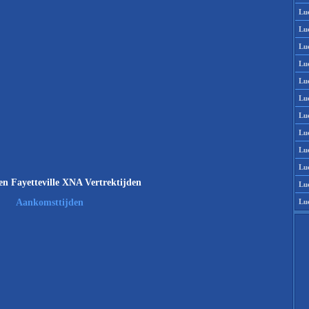
Lu
Lu
Lu
Lu
Lu
Lu
Lu
Lu
Lu
Lu
n Fayetteville XNA Vertrektijden
Lu
Lu
Aankomsttijden