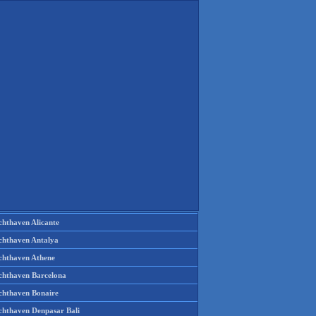
chthaven Alicante
chthaven Antalya
chthaven Athene
chthaven Barcelona
chthaven Bonaire
chthaven Denpasar Bali