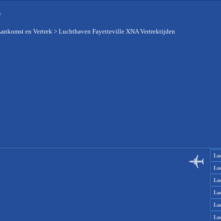
n
Aankomst en Vertrek
>
Luchthaven Fayetteville XNA Vertrektijden
Lu
Lu
Lu
Lu
Lu
Lu