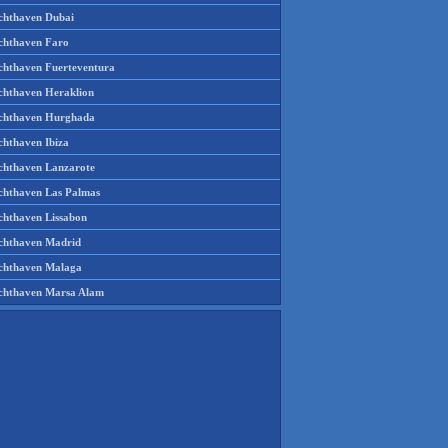
chthaven Dubai
chthaven Faro
chthaven Fuerteventura
chthaven Heraklion
chthaven Hurghada
chthaven Ibiza
chthaven Lanzarote
chthaven Las Palmas
chthaven Lissabon
chthaven Madrid
chthaven Malaga
chthaven Marsa Alam