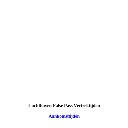
Luchthaven False Pass Vertrektijden
Aankomsttijden