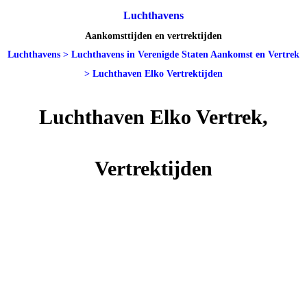
Luchthavens
Aankomsttijden en vertrektijden
Luchthavens
>
Luchthavens in Verenigde Staten Aankomst en Vertrek
>
Luchthaven Elko Vertrektijden
Luchthaven Elko Vertrek,
Vertrektijden