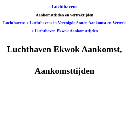
Luchthavens
Aankomsttijden en vertrektijden
Luchthavens
>
Luchthavens in Verenigde Staten Aankomst en Vertrek
>
Luchthaven Ekwok Aankomsttijden
Luchthaven Ekwok Aankomst,
Aankomsttijden