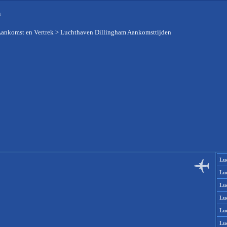
n
Aankomst en Vertrek
>
Luchthaven Dillingham Aankomsttijden
Lu
Lu
Lu
Lu
Lu
Lu