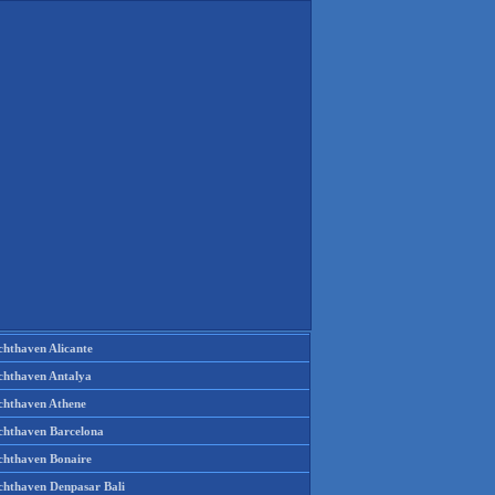
chthaven Alicante
chthaven Antalya
chthaven Athene
chthaven Barcelona
chthaven Bonaire
chthaven Denpasar Bali