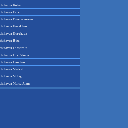
chthaven Dubai
chthaven Faro
chthaven Fuerteventura
chthaven Heraklion
chthaven Hurghada
chthaven Ibiza
chthaven Lanzarote
chthaven Las Palmas
chthaven Lissabon
chthaven Madrid
chthaven Malaga
chthaven Marsa Alam