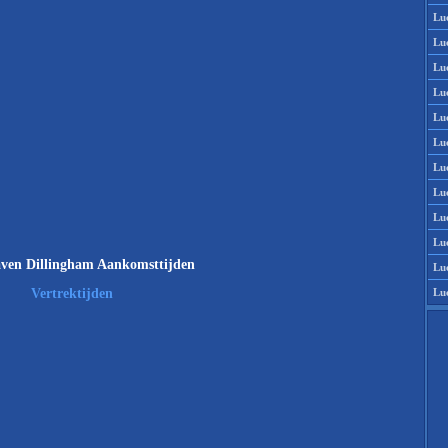
Lu
Lu
Lu
Lu
Lu
Lu
Lu
Lu
Lu
Lu
ven Dillingham Aankomsttijden
Lu
Lu
Vertrektijden