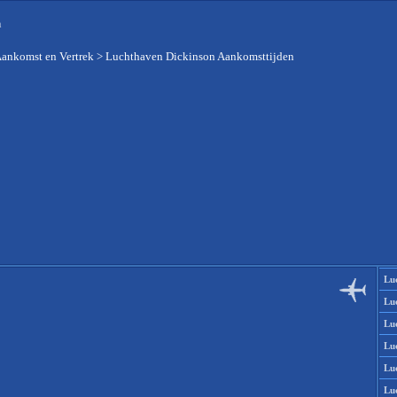
n
Aankomst en Vertrek
>
Luchthaven Dickinson Aankomsttijden
Lu
Lu
Lu
Lu
Lu
Lu