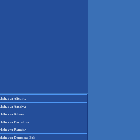
chthaven Alicante
chthaven Antalya
chthaven Athene
chthaven Barcelona
chthaven Bonaire
chthaven Denpasar Bali