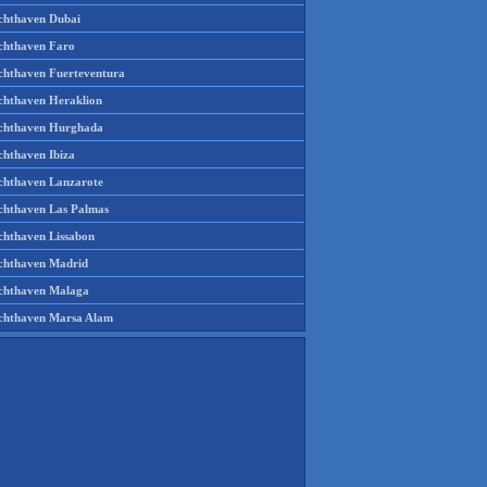
chthaven Dubai
chthaven Faro
chthaven Fuerteventura
chthaven Heraklion
chthaven Hurghada
chthaven Ibiza
chthaven Lanzarote
chthaven Las Palmas
chthaven Lissabon
chthaven Madrid
chthaven Malaga
chthaven Marsa Alam