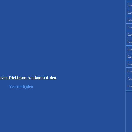
Lu
Lu
Lu
Lu
Lu
Lu
Lu
Lu
Lu
Lu
aven Dickinson Aankomsttijden
Lu
Lu
Vertrektijden