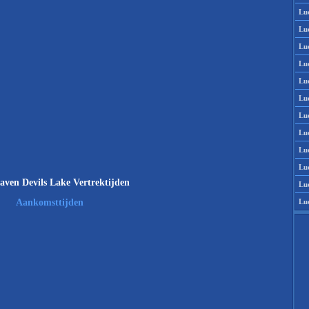
Lu
Lu
Lu
Lu
Lu
Lu
Lu
Lu
Lu
Lu
aven Devils Lake Vertrektijden
Lu
Lu
Aankomsttijden