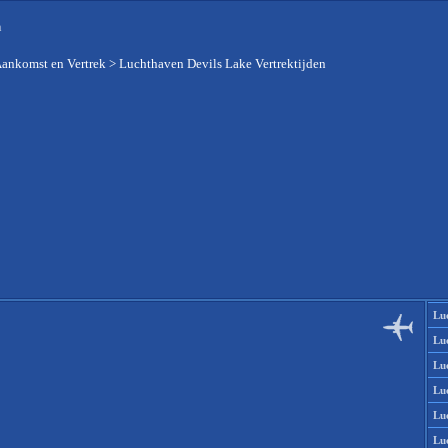
n
Aankomst en Vertrek
>
Luchthaven Devils Lake Vertrektijden
Lu
Lu
Lu
Lu
Lu
Lu