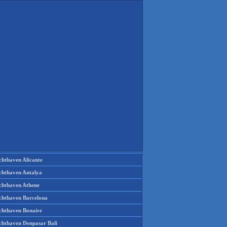
chthaven Alicante
chthaven Antalya
chthaven Athene
chthaven Barcelona
chthaven Bonaire
chthaven Denpasar Bali