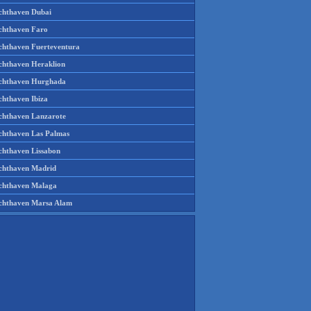
chthaven Dubai
chthaven Faro
chthaven Fuerteventura
chthaven Heraklion
chthaven Hurghada
chthaven Ibiza
chthaven Lanzarote
chthaven Las Palmas
chthaven Lissabon
chthaven Madrid
chthaven Malaga
chthaven Marsa Alam