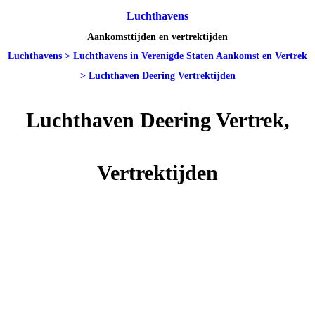
Luchthavens
Aankomsttijden en vertrektijden
Luchthavens
>
Luchthavens in Verenigde Staten Aankomst en Vertrek
>
Luchthaven Deering Vertrektijden
Luchthaven Deering Vertrek,
Vertrektijden